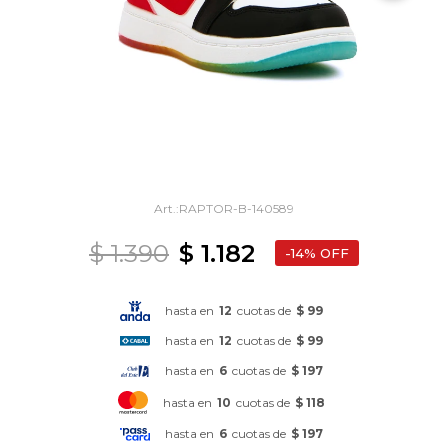
RAPTOR-B-140589
$
1.390
$
1.182
14
hasta en
12
cuotas de
$ 99
hasta en
12
cuotas de
$ 99
hasta en
6
cuotas de
$ 197
hasta en
10
cuotas de
$ 118
hasta en
6
cuotas de
$ 197