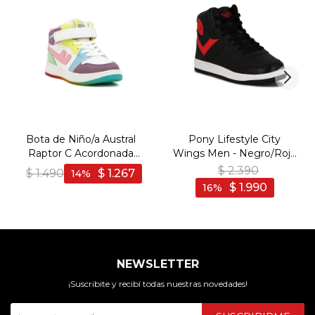
Bota de Niño/a Austral
Pony Lifestyle City
Raptor C Acordonada
Wings Men - Negro/Rojo
con Velcro - Multicolor-
- Negro-Rojo
$
2.390
$
1.490
$
1.267
14
Lila
$
1.990
16
NEWSLETTER
¡Suscribite y recibí todas nuestras novedades!